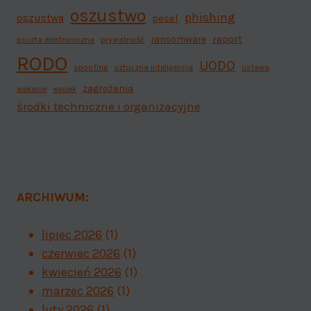
oszustwo
phishing
oszustwa
pesel
ransomware
raport
poczta elektroniczna
prywatność
RODO
UODO
spoofing
sztuczna inteligencja
ustawa
zagrożenia
wakacje
wyciek
środki techniczne i organizacyjne
ARCHIWUM:
lipiec 2026
(1)
czerwiec 2026
(1)
kwiecień 2026
(1)
marzec 2026
(1)
luty 2026
(1)