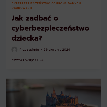
CYBERBEZPIECZEŃSTWO
|
OCHRONA DANYCH
OSOBOWYCH
Jak zadbać o
cyberbezpieczeństwo
dziecka?
Przez
admin
26 sierpnia 2024
JAK
CZYTAJ WIĘCEJ
ZADBAĆ
O
CYBERBEZPIECZEŃSTWO
DZIECKA?