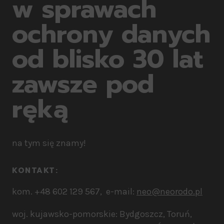
w sprawach
ochrony danych
od blisko 30 lat
zawsze pod
ręką
na tym się znamy!
KONTAKT:​
kom. +48 602 129 567, e-mail:
neo@neorodo.pl
woj. kujawsko-pomorskie: Bydgoszcz, Toruń,