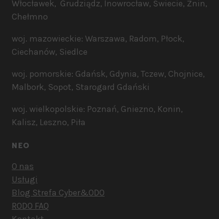
Włocławek, Grudziądz, Inowrocław, Świecie, Żnin,
Chełmno
woj. mazowieckie: Warszawa, Radom, Płock,
Ciechanów, Siedlce
woj. pomorskie: Gdańsk, Gdynia, Tczew, Chojnice,
Malbork, Sopot, Starogard Gdański
woj. wielkopolskie: Poznań, Gniezno, Konin,
Kalisz, Leszno, Piła
NEO
O nas
Usługi
Blog Strefa Cyber&ODO
RODO FAQ