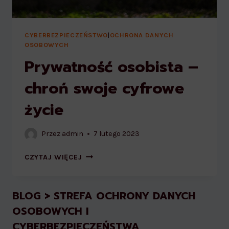
CYBERBEZPIECZEŃSTWO
|
OCHRONA DANYCH
OSOBOWYCH
Prywatność osobista –
chroń swoje cyfrowe
życie
Przez
admin
7 lutego 2023
PRYWATNOŚĆ
CZYTAJ WIĘCEJ
OSOBISTA
–
CHROŃ
BLOG > STREFA OCHRONY DANYCH
SWOJE
OSOBOWYCH I
CYFROWE
ŻYCIE
CYBERBEZPIECZEŃSTWA