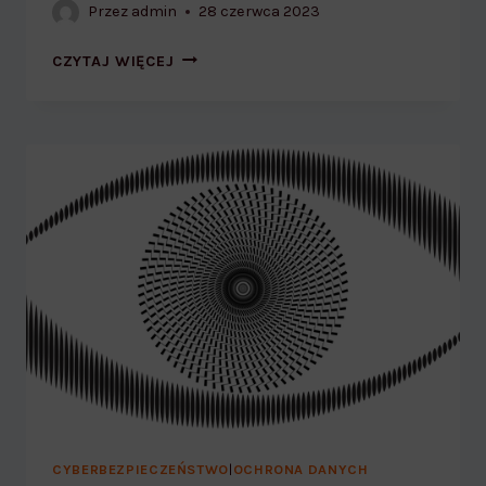
Przez
admin
28 czerwca 2023
BEZPIECZNE
CZYTAJ WIĘCEJ
WAKACJE
TWOJEGO
DZIECKA
W
SIECI
CYBERBEZPIECZEŃSTWO
|
OCHRONA DANYCH