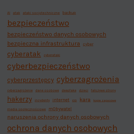
backup
AI
atak
ataki socjotechniczne
bezpieczeństwo
bezpieczeństwo danych osobowych
bezpieczna infrastruktura
cyber
cyberatak
cyberataki
cyberbezpieczeństwo
cyberzagrożenia
cyberprzestępcy
cyberzagrożenie
dane osobowe
deepfake
dzieci
fałszywe strony
hakerzy
kara
internet
incydenty
IOD
kopie zapasowe
mObywatel
media społecznościowe
naruszenia ochrony danych osobowych
ochrona danych osobowych