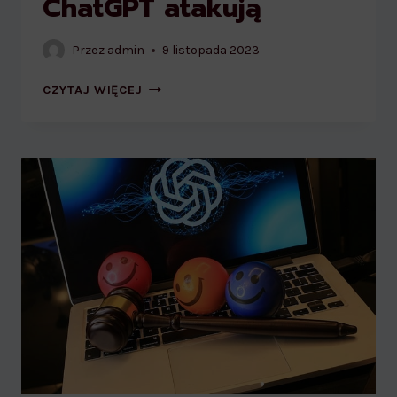
ChatGPT atakują
Przez
admin
9 listopada 2023
CYBEROSZUŚCI
CZYTAJ WIĘCEJ
Z
POMOCĄ
CHATGPT
ATAKUJĄ