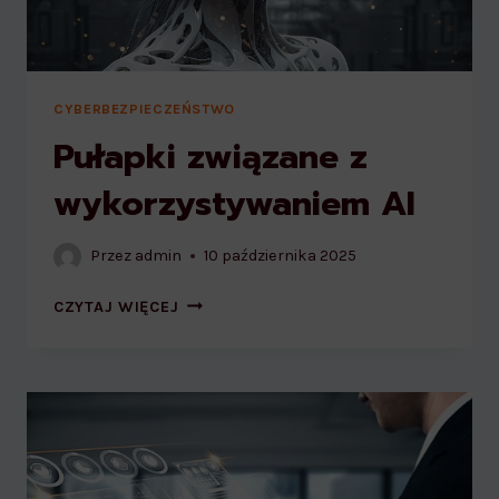
CYBERBEZPIECZEŃSTWO
Pułapki związane z
wykorzystywaniem AI
Przez
admin
10 października 2025
PUŁAPKI
CZYTAJ WIĘCEJ
ZWIĄZANE
Z
WYKORZYSTYWANIEM
AI