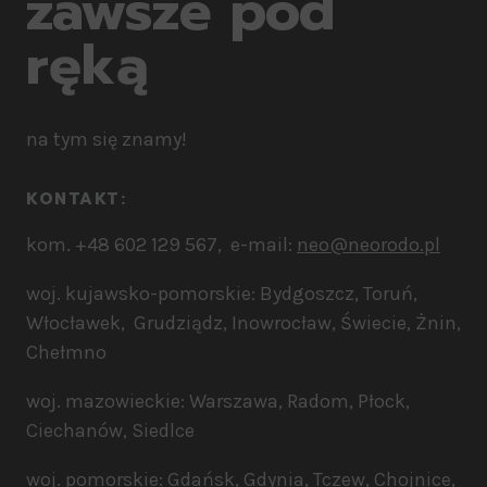
zawsze pod
ręką
na tym się znamy!
KONTAKT:​
kom. +48 602 129 567, e-mail:
neo@neorodo.pl
woj. kujawsko-pomorskie: Bydgoszcz, Toruń,
Włocławek, Grudziądz, Inowrocław, Świecie, Żnin,
Chełmno
woj. mazowieckie: Warszawa, Radom, Płock,
Ciechanów, Siedlce
woj. pomorskie: Gdańsk, Gdynia, Tczew, Chojnice,