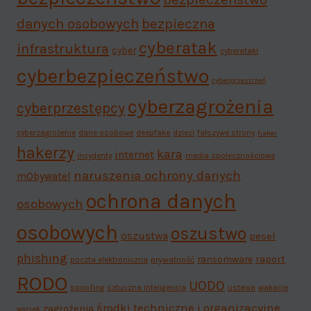
danych osobowych
bezpieczna
cyberatak
infrastruktura
cyber
cyberataki
cyberbezpieczeństwo
cyberprzestrzeń
cyberzagrożenia
cyberprzestępcy
cyberzagrożenie
dane osobowe
deepfake
dzieci
fałszywe strony
haker
hakerzy
kara
internet
incydenty
media społecznościowe
naruszenia ochrony danych
mObywatel
ochrona danych
osobowych
osobowych
oszustwo
oszustwa
pesel
phishing
ransomware
raport
poczta elektroniczna
prywatność
RODO
UODO
spoofing
sztuczna inteligencja
ustawa
wakacje
środki techniczne i organizacyjne
zagrożenia
wyciek