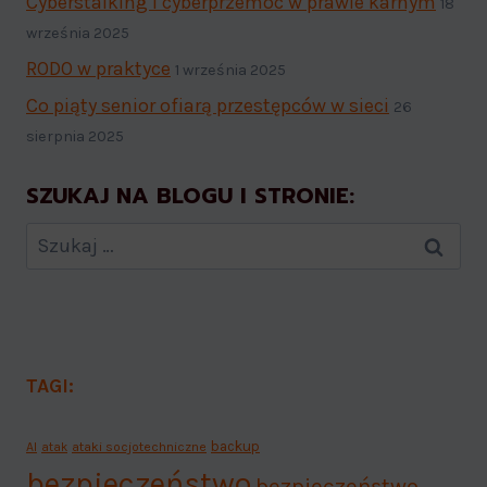
Cyberstalking i cyberprzemoc w prawie karnym
18
września 2025
RODO w praktyce
1 września 2025
Co piąty senior ofiarą przestępców w sieci
26
sierpnia 2025
SZUKAJ NA BLOGU I STRONIE:
Szukaj:
TAGI:
backup
AI
atak
ataki socjotechniczne
bezpieczeństwo
bezpieczeństwo