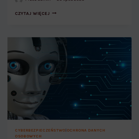
KORZYSTAJ
CZYTAJ WIĘCEJ
BEZPIECZNIE
Z
AI
CYBERBEZPIECZEŃSTWO
|
OCHRONA DANYCH
OSOBOWYCH