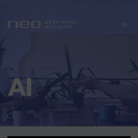
Przejdź
do
treści
AI