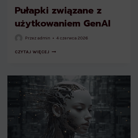
Pułapki związane z
użytkowaniem GenAI
Przez
admin
4 czerwca 2026
PUŁAPKI
CZYTAJ WIĘCEJ
ZWIĄZANE
Z
UŻYTKOWANIEM
GENAI