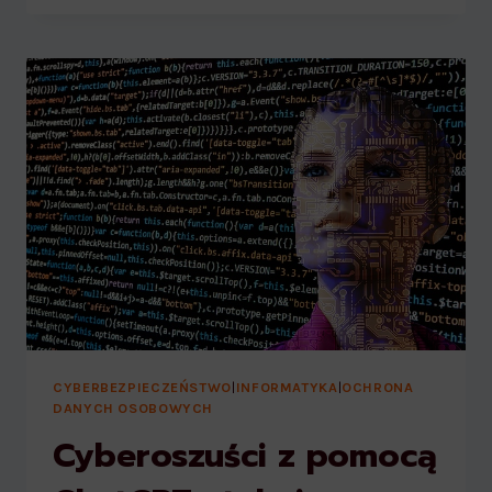
(AI)
A
CYBERBEZPIECZEŃSTWO
CYBERBEZPIECZEŃSTWO
|
INFORMATYKA
|
OCHRONA
DANYCH OSOBOWYCH
Cyberoszuści z pomocą