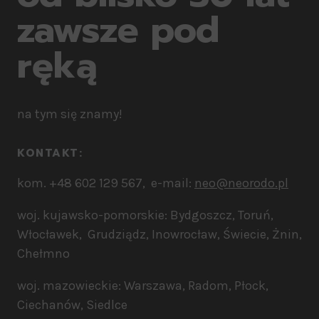
zawsze pod
ręką
na tym się znamy!
KONTAKT:​
kom. +48 602 129 567, e-mail:
neo@neorodo.pl
woj. kujawsko-pomorskie: Bydgoszcz, Toruń,
Włocławek, Grudziądz, Inowrocław, Świecie, Żnin,
Chełmno
woj. mazowieckie: Warszawa, Radom, Płock,
Ciechanów, Siedlce