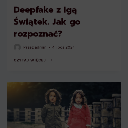
Deepfake z Igą
Świątek. Jak go
rozpoznać?
Przez
admin
4 lipca 2024
DEEPFAKE
CZYTAJ WIĘCEJ
Z
IGĄ
ŚWIĄTEK.
JAK
GO
ROZPOZNAĆ?