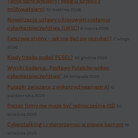
Twoje dane wyciekły? Reaguj szybko z
mObywatelem!
30 kwietnia 2026
Nowelizacja ustawy o krajowym systemie
cyberbezpieczeństwa (UKSC)
6 marca 2026
Fałszywe strony – jak nie dać się oszukać?
2 lutego
2026
Kiedy trzeba podać PESEL?
30 grudnia 2025
Wyniki badania „Postawy Polaków wobec
cyberbezpieczeństwa”
24 listopada 2025
Pułapki związane z wykorzystywaniem AI
10
października 2025
Prezes firmy nie może być jednocześnie IOD
30
września 2025
Cyberstalking i cyberprzemoc w prawie karnym
18
września 2025