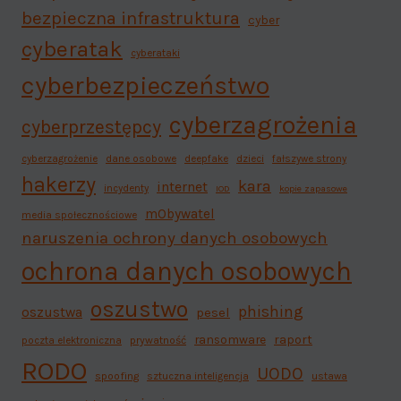
bezpieczna infrastruktura
cyber
cyberatak
cyberataki
cyberbezpieczeństwo
cyberzagrożenia
cyberprzestępcy
cyberzagrożenie
dane osobowe
deepfake
dzieci
fałszywe strony
hakerzy
kara
internet
incydenty
IOD
kopie zapasowe
mObywatel
media społecznościowe
naruszenia ochrony danych osobowych
ochrona danych osobowych
oszustwo
phishing
oszustwa
pesel
ransomware
raport
poczta elektroniczna
prywatność
RODO
UODO
spoofing
sztuczna inteligencja
ustawa