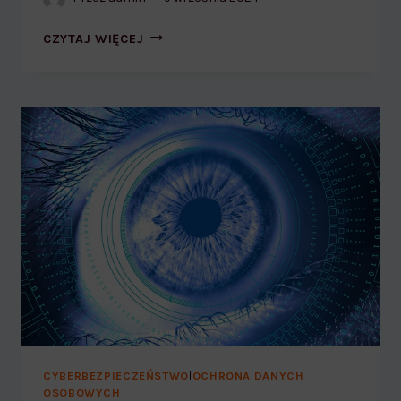
DEEPFAKE.
CZYTAJ WIĘCEJ
JAK
TO
SIĘ
ZACZĘŁO?
CYBERBEZPIECZEŃSTWO
|
OCHRONA DANYCH
OSOBOWYCH