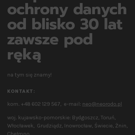
ochrony danych
od blisko 30 lat
zawsze pod
ręką
na tym się znamy!
KONTAKT:​
kom. +48 602 129 567, e-mail:
neo@neorodo.pl
woj. kujawsko-pomorskie: Bydgoszcz, Toruń,
Włocławek, Grudziądz, Inowrocław, Świecie, Żnin,
Chełmno