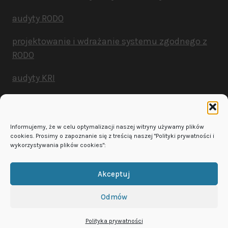
audyty RODO
projektowanie i wdrażanie systemu zgodnego z
RODO
audyty KRI
opracowanie dokumentacji ISO 27001
projektowanie i wdrażanie systemu zgodnego z
Informujemy, że w celu optymalizacji naszej witryny używamy plików
NIS2
cookies. Prosimy o zapoznanie się z treścią naszej "Polityki prywatności i
wykorzystywania plików cookies":
Akceptuj
© 1997-2026 NEO ochrona danych osobowych & RODO &
bezpieczeństwo informacji
Odmów
Polityka prywatności
Kontakt
Polityka prywatności