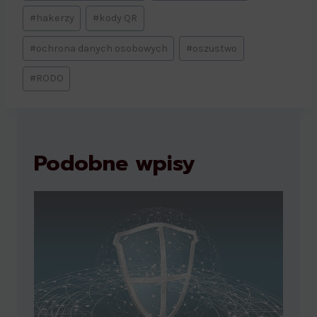
#
hakerzy
#
kody QR
#
ochrona danych osobowych
#
oszustwo
#
RODO
Podobne wpisy