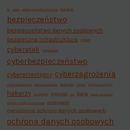
backup
AI
atak
ataki socjotechniczne
bezpieczeństwo
bezpieczeństwo danych osobowych
bezpieczna infrastruktura
cyber
cyberatak
cyberataki
cyberbezpieczeństwo
cyberzagrożenia
cyberprzestępcy
cyberzagrożenie
dane osobowe
deepfake
dzieci
fałszywe strony
hakerzy
kara
internet
incydenty
IOD
kopie zapasowe
mObywatel
media społecznościowe
naruszenia ochrony danych osobowych
ochrona danych osobowych