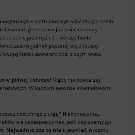
no odgadnąć
– nietrudno wymyślić długie hasło
amiętaniem go możesz już mieć niemały
ze to sobie przemyśleć. Tworząc hasło –
Równocześnie jednak postaraj się o to, aby
w swojej treści zawierało coś, o czym wiesz
ko w jednej usłudze!
Nigdy nie powtarzaj
ternetowych. W każdym serwisie internetowym
 możesz odetchnąć z ulgą? Niekoniecznie…
aków nie zabezpieczy nas, jeśli zapiszemy go
ra.
Najważniejsze to nie ujawniać nikomu