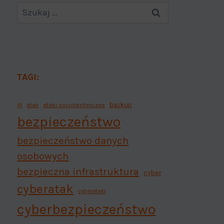
TAGI:
backup
AI
atak
ataki socjotechniczne
bezpieczeństwo
bezpieczeństwo danych
osobowych
bezpieczna infrastruktura
cyber
cyberatak
cyberataki
cyberbezpieczeństwo