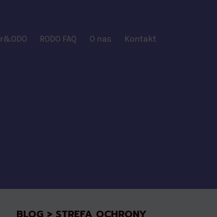
ber&ODO
RODO FAQ
O nas
Kontakt
BLOG > STREFA OCHRONY