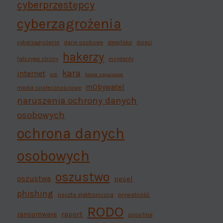
cyberprzestępcy
cyberzagrożenia
cyberzagrożenie
dane osobowe
deepfake
dzieci
hakerzy
fałszywe strony
incydenty
kara
internet
IOD
kopie zapasowe
mObywatel
media społecznościowe
naruszenia ochrony danych
osobowych
ochrona danych
osobowych
oszustwo
oszustwa
pesel
phishing
poczta elektroniczna
prywatność
RODO
ransomware
raport
spoofing