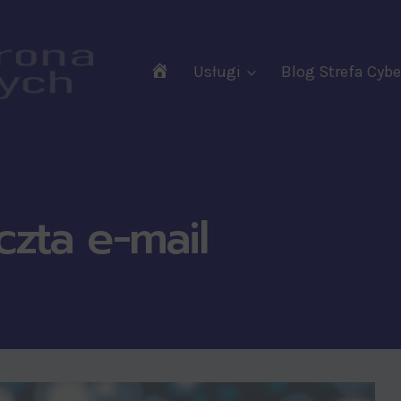
RODO
Usługi
Blog Strefa Cy
Audyty
Wdrożenia
Szkolenia
Wsparcie
zta e-mail