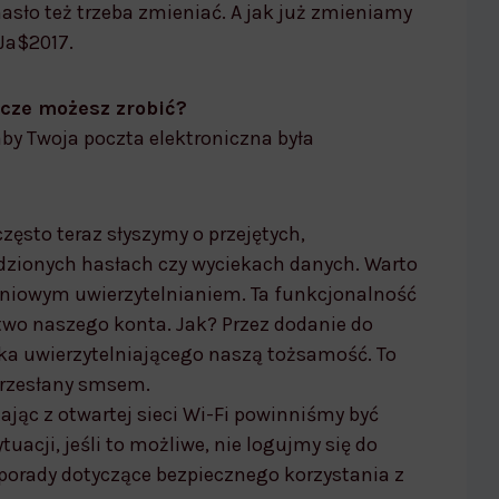
asło też trzeba zmieniać. A jak już zmieniamy
 Ja$2017.
zcze możesz zrobić?
 aby Twoja poczta elektroniczna była
często teraz słyszymy o przejętych,
zionych hasłach czy wyciekach danych. Warto
pniowym uwierzytelnianiem. Ta funkcjonalność
wo naszego konta. Jak? Przez dodanie do
a uwierzytelniającego naszą tożsamość. To
przesłany smsem.
ając z otwartej sieci Wi-Fi powinniśmy być
tuacji, jeśli to możliwe, nie logujmy się do
 porady dotyczące bezpiecznego korzystania z