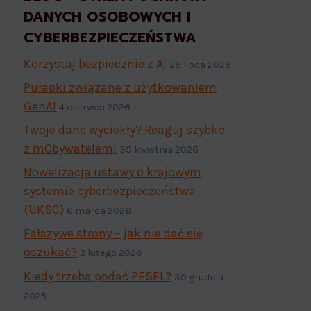
DANYCH OSOBOWYCH I
CYBERBEZPIECZEŃSTWA
Korzystaj bezpiecznie z AI
26 lipca 2026
Pułapki związane z użytkowaniem
GenAI
4 czerwca 2026
Twoje dane wyciekły? Reaguj szybko
z mObywatelem!
30 kwietnia 2026
Nowelizacja ustawy o krajowym
systemie cyberbezpieczeństwa
(UKSC)
6 marca 2026
Fałszywe strony – jak nie dać się
oszukać?
2 lutego 2026
Kiedy trzeba podać PESEL?
30 grudnia
2025