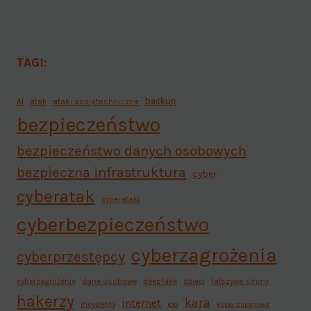
TAGI:
backup
AI
atak
ataki socjotechniczne
bezpieczeństwo
bezpieczeństwo danych osobowych
bezpieczna infrastruktura
cyber
cyberatak
cyberataki
cyberbezpieczeństwo
cyberzagrożenia
cyberprzestępcy
cyberzagrożenie
dane osobowe
deepfake
dzieci
fałszywe strony
hakerzy
kara
internet
incydenty
IOD
kopie zapasowe