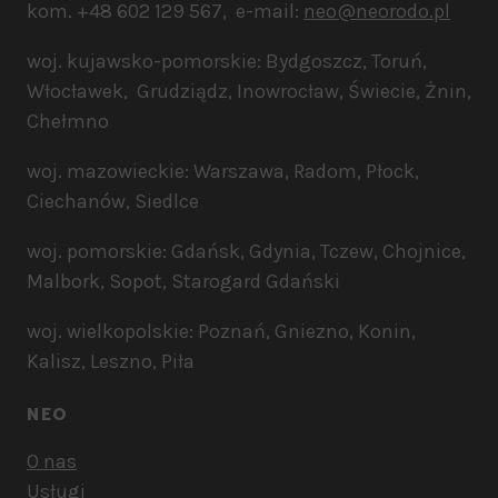
kom. +48 602 129 567, e-mail:
neo@neorodo.pl
woj. kujawsko-pomorskie: Bydgoszcz, Toruń,
Włocławek, Grudziądz, Inowrocław, Świecie, Żnin,
Chełmno
woj. mazowieckie: Warszawa, Radom, Płock,
Ciechanów, Siedlce
woj. pomorskie: Gdańsk, Gdynia, Tczew, Chojnice,
Malbork, Sopot, Starogard Gdański
woj. wielkopolskie: Poznań, Gniezno, Konin,
Kalisz, Leszno, Piła
NEO
O nas
Usługi