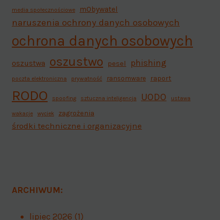
mObywatel
media społecznościowe
naruszenia ochrony danych osobowych
ochrona danych osobowych
oszustwo
phishing
oszustwa
pesel
ransomware
raport
poczta elektroniczna
prywatność
RODO
UODO
spoofing
sztuczna inteligencja
ustawa
zagrożenia
wakacje
wyciek
środki techniczne i organizacyjne
ARCHIWUM:
lipiec 2026
(1)