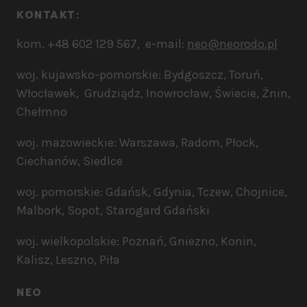
KONTAKT:​
kom. +48 602 129 567, e-mail:
neo@neorodo.pl
woj. kujawsko-pomorskie: Bydgoszcz, Toruń,
Włocławek, Grudziądz, Inowrocław, Świecie, Żnin,
Chełmno
woj. mazowieckie: Warszawa, Radom, Płock,
Ciechanów, Siedlce
woj. pomorskie: Gdańsk, Gdynia, Tczew, Chojnice,
Malbork, Sopot, Starogard Gdański
woj. wielkopolskie: Poznań, Gniezno, Konin,
Kalisz, Leszno, Piła
NEO