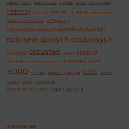
cyberzagrożenie
dane osobowe
deepfake
dzieci
fałszywe strony
hakerzy
kara
internet
incydenty
IOD
kopie zapasowe
mObywatel
media społecznościowe
naruszenia ochrony danych osobowych
ochrona danych osobowych
oszustwo
phishing
oszustwa
pesel
ransomware
raport
poczta elektroniczna
prywatność
RODO
UODO
spoofing
sztuczna inteligencja
ustawa
zagrożenia
wakacje
wyciek
środki techniczne i organizacyjne
ARCHIWUM: