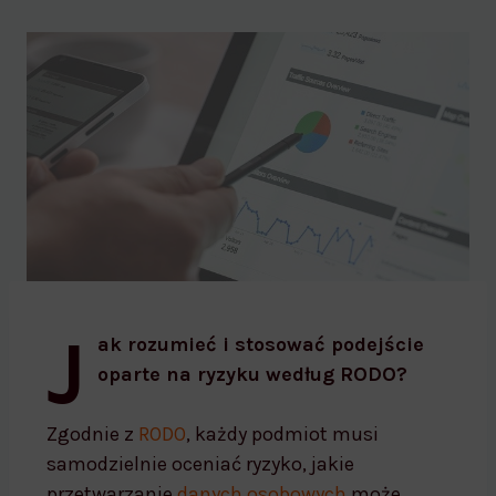
Podejście oparte na ryzyku według RODO
J
ak rozumieć i stosować podejście
oparte na ryzyku według RODO?
Zgodnie z
RODO
, każdy podmiot musi
samodzielnie oceniać ryzyko, jakie
przetwarzanie
danych osobowych
może