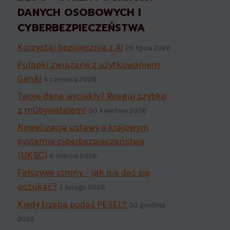
DANYCH OSOBOWYCH I
CYBERBEZPIECZEŃSTWA
Korzystaj bezpiecznie z AI
26 lipca 2026
Pułapki związane z użytkowaniem
GenAI
4 czerwca 2026
Twoje dane wyciekły? Reaguj szybko
z mObywatelem!
30 kwietnia 2026
Nowelizacja ustawy o krajowym
systemie cyberbezpieczeństwa
(UKSC)
6 marca 2026
Fałszywe strony – jak nie dać się
oszukać?
2 lutego 2026
Kiedy trzeba podać PESEL?
30 grudnia
2025