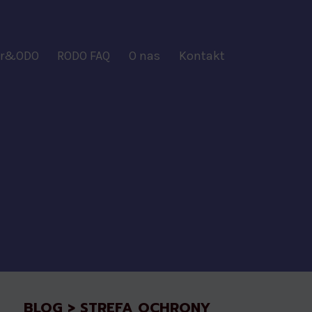
ber&ODO
RODO FAQ
O nas
Kontakt
BLOG > STREFA OCHRONY