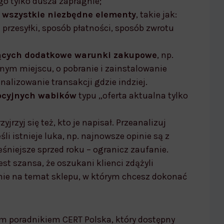
go tylko dusza zapragnie;
a wszystkie niezbędne elementy
, takie jak:
przesyłki, sposób płatności, sposób zwrotu
ących dodatkowe warunki zakupowe
, np.
nnym miejscu, o pobranie i zainstalowanie
nalizowanie transakcji gdzie indziej.
ocyjnych wabików
typu „oferta aktualna tylko
rzyjrzyj się też, kto je napisał. Przeanalizuj
śli istnieje luka, np. najnowsze opinie są z
śniejsze sprzed roku – ogranicz zaufanie.
est szansa, że oszukani klienci zdążyli
enie na temat sklepu, w którym chcesz dokonać
m poradnikiem CERT Polska, który dostępny