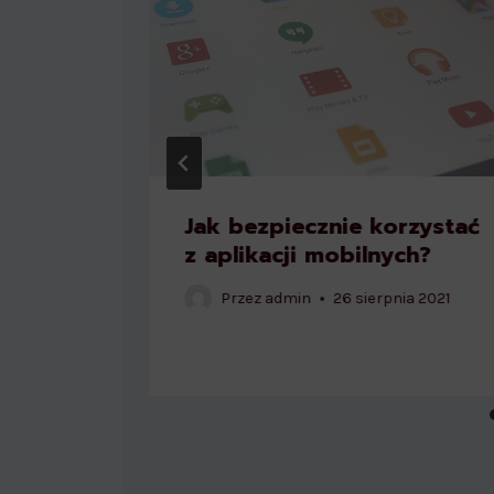
Jak bezpiecznie korzystać
wo w
z aplikacji mobilnych?
Przez
admin
26 sierpnia 2021
24