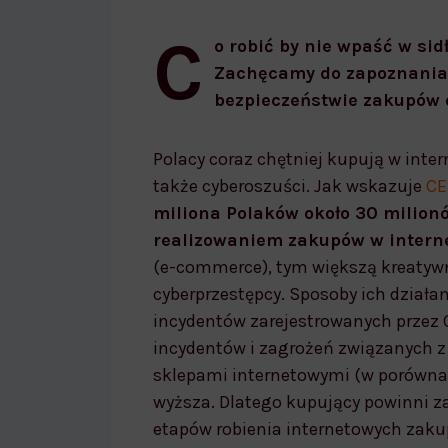
bezpieczne zakupy w internecie
C
o robić by nie wpaść w sid
Zachęcamy do zapoznania 
bezpieczeństwie zakupów 
Polacy coraz chętniej kupują w inte
także cyberoszuści. Jak wskazuje
CE
miliona Polaków około 30 milion
realizowaniem zakupów w intern
(e-commerce), tym większą kreatywn
cyberprzestępcy. Sposoby ich działan
incydentów zarejestrowanych przez C
incydentów i zagrożeń związanych z
sklepami internetowymi (w porównani
wyższa. Dlatego kupujący powinni 
etapów robienia internetowych zak