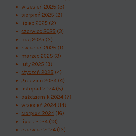
wrzesień 2025
(3)
sierpień 2025
(2)
lipiec 2025
(2)
czerwiec 2025
(3)
maj 2025
(2)
kwiecień 2025
(1)
marzec 2025
(3)
Minęły 3 lata od kiedy
Fałs
luty 2025
(3)
obowiązuje RODO
Goog
styczeń 2025
(4)
grudzień 2024
(4)
Przez
admin
18 maja 2021
Pr
listopad 2024
(5)
październik 2024
(7)
wrzesień 2024
(14)
sierpień 2024
(16)
lipiec 2024
(13)
czerwiec 2024
(13)