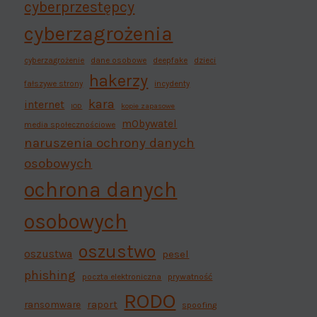
cyberprzestępcy
cyberzagrożenia
cyberzagrożenie
dane osobowe
deepfake
dzieci
hakerzy
fałszywe strony
incydenty
kara
internet
IOD
kopie zapasowe
mObywatel
media społecznościowe
naruszenia ochrony danych
osobowych
ochrona danych
osobowych
oszustwo
oszustwa
pesel
phishing
poczta elektroniczna
prywatność
RODO
ransomware
raport
spoofing