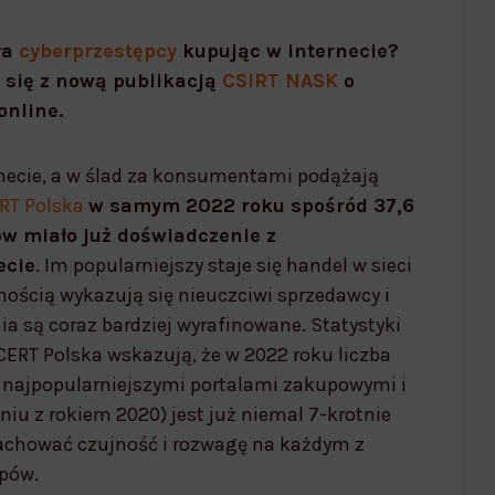
ła
cyberprzestępcy
kupując w internecie?
się z nową publikacją
CSIRT NASK
o
online.
[Bezpieczne zakupy w internecie]
rnecie, a w ślad za konsumentami podążają
RT Polska
w samym 2022 roku spośród 37,6
ów miało już doświadczenie z
ecie
. Im popularniejszy staje się handel w sieci
ością wykazują się nieuczciwi sprzedawcy i
ia są coraz bardziej wyrafinowane. Statystyki
ERT Polska wskazują, że w 2022 roku liczba
 najpopularniejszymi portalami zakupowymi i
u z rokiem 2020) jest już niemal 7-krotnie
zachować czujność i rozwagę na każdym z
upów.