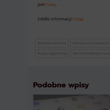
jest
tutaj
.
[Bezpieczne zakupy w in
źródło informacji:
tutaj
#
bezpieczeństwo
#
bezpieczne zakupy w 
#
cyberzagrożenia
#
ochrona danych oso
Podobne wpisy