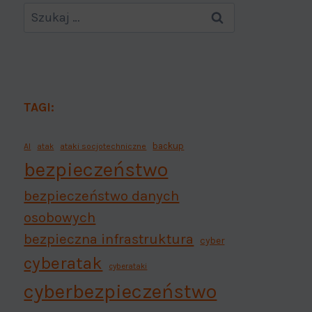
TAGI:
backup
AI
atak
ataki socjotechniczne
bezpieczeństwo
bezpieczeństwo danych
osobowych
bezpieczna infrastruktura
cyber
cyberatak
cyberataki
cyberbezpieczeństwo