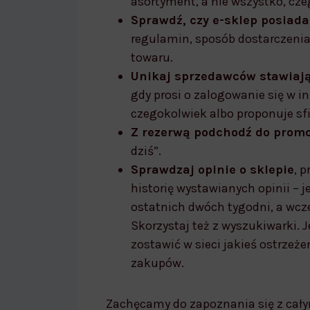
asortyment, a nie wszystko, cze
Sprawdź, czy e-sklep posiad
regulamin, sposób dostarczenia 
towaru.
Unikaj sprzedawców stawiaj
gdy prosi o zalogowanie się w i
czegokolwiek albo proponuje sfi
Z rezerwą podchodź do prom
dziś”.
Sprawdzaj opinie o sklepie
, p
historię wystawianych opinii – je
ostatnich dwóch tygodni, a wcze
Skorzystaj też z wyszukiwarki. J
zostawić w sieci jakieś ostrzeż
zakupów.
Zachęcamy do zapoznania się z cały