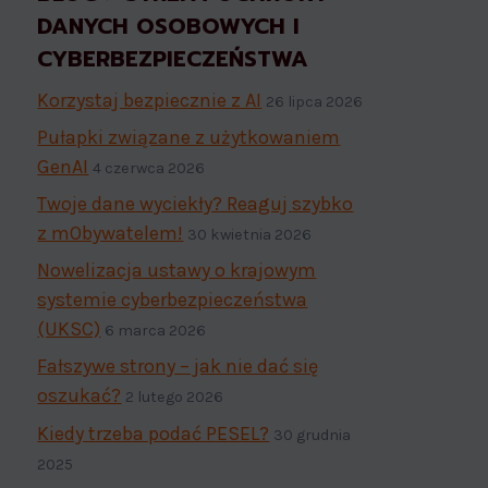
DANYCH OSOBOWYCH I
CYBERBEZPIECZEŃSTWA
Korzystaj bezpiecznie z AI
26 lipca 2026
Pułapki związane z użytkowaniem
GenAI
4 czerwca 2026
Twoje dane wyciekły? Reaguj szybko
z mObywatelem!
30 kwietnia 2026
Nowelizacja ustawy o krajowym
systemie cyberbezpieczeństwa
(UKSC)
6 marca 2026
Fałszywe strony – jak nie dać się
oszukać?
2 lutego 2026
Kiedy trzeba podać PESEL?
30 grudnia
2025