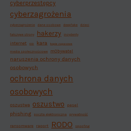
cyberprzestępcy
cyberzagrożenia
cyberzagrożenie
dane osobowe
deepfake
dzieci
hakerzy
fałszywe strony
incydenty
kara
internet
IOD
kopie zapasowe
mObywatel
media społecznościowe
naruszenia ochrony danych
osobowych
ochrona danych
osobowych
oszustwo
oszustwa
pesel
phishing
poczta elektroniczna
prywatność
RODO
ransomware
raport
spoofing