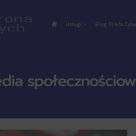
RODO
Usługi
Blog Strefa Cy
Audyty
Wdrożenia
Szkolenia
Wsparcie
dia społecznościo