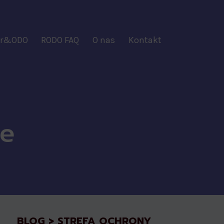
ber&ODO
RODO FAQ
O nas
Kontakt
we
BLOG > STREFA OCHRONY