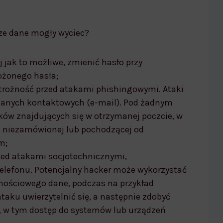
sze dane mogły wyciec?
j jak to możliwe, zmienić hasło przy
ożonego hasła;
trożność przed atakami phishingowymi. Ataki
 danych kontaktowych (e-mail). Pod żadnym
ów znajdujących się w otrzymanej poczcie, w
i niezamówionej lub pochodzącej od
m;
zed atakami socjotechnicznymi,
elefonu. Potencjalny hacker może wykorzystać
nościowego dane, podczas na przykład
ataku uwierzytelnić się, a następnie zdobyć
, w tym dostęp do systemów lub urządzeń