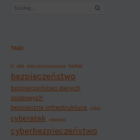
TAGI:
backup
AI
atak
ataki socjotechniczne
bezpieczeństwo
bezpieczeństwo danych
osobowych
bezpieczna infrastruktura
cyber
cyberatak
cyberataki
cyberbezpieczeństwo