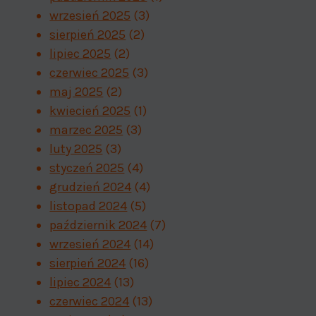
wrzesień 2025
(3)
sierpień 2025
(2)
lipiec 2025
(2)
czerwiec 2025
(3)
Co piąty senior ofiarą
Bezp
maj 2025
(2)
przestępców w sieci
inte
kwiecień 2025
(1)
Przez
admin
26 sierpnia 2025
Pr
marzec 2025
(3)
luty 2025
(3)
styczeń 2025
(4)
grudzień 2024
(4)
listopad 2024
(5)
październik 2024
(7)
wrzesień 2024
(14)
sierpień 2024
(16)
lipiec 2024
(13)
czerwiec 2024
(13)