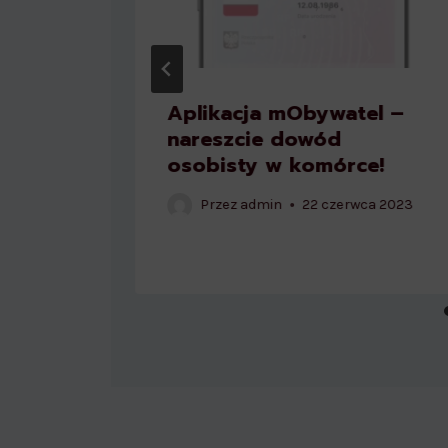
 ilość
Aplikacja mObywatel –
,
nareszcie dowód
n
osobisty w komórce!
Przez
admin
22 czerwca 2023
a 2023