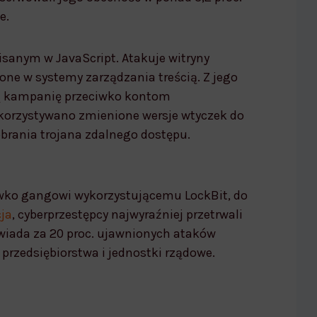
e.
isanym w JavaScript. Atakuje witryny
one w systemy zarządzania treścią. Z jego
ą kampanię przeciwko kontom
korzystywano zmienione wersje wtyczek do
obrania trojana zdalnego dostępu.
wko gangowi wykorzystującemu LockBit, do
cja
, cyberprzestępcy najwyraźniej przetrwali
owiada za 20 proc. ujawnionych ataków
przedsiębiorstwa i jednostki rządowe.