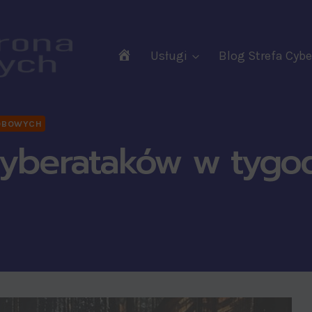
RODO
Usługi
Blog Strefa Cy
Audyty
Wdrożenia
Szkolenia
OBOWYCH
Wsparcie
cyberataków w tygod