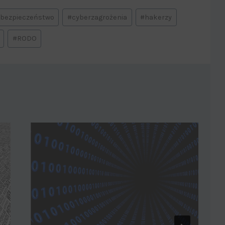
bezpieczeństwo
#
cyberzagrożenia
#
hakerzy
#
RODO