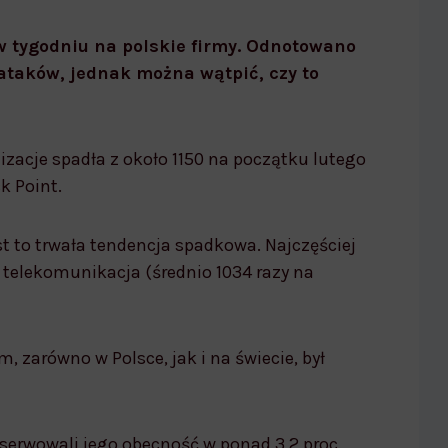
u na polskie firmy
w tygodniu na polskie firmy. Odnotowano
ataków, jednak można wątpić, czy to
izacje spadła z około 1150 na początku lutego
k Point.
st to trwała tendencja spadkowa. Najczęściej
telekomunikacja (średnio 1034 razy na
 zarówno w Polsce, jak i na świecie, był
serwowali jego obecność w ponad 3,2 proc.