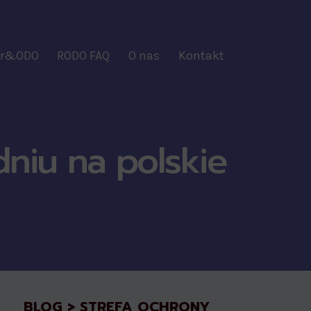
ber&ODO
RODO FAQ
O nas
Kontakt
niu na polskie
BLOG > STREFA OCHRONY