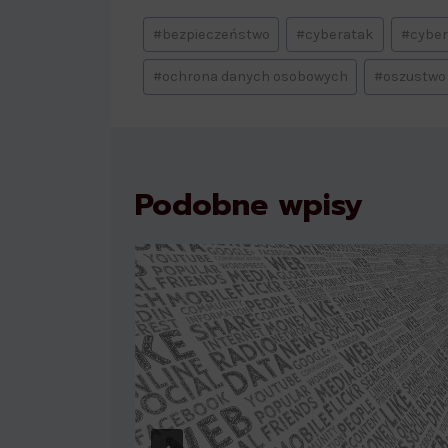
#
bezpieczeństwo
#
cyberatak
#
cyber
#
ochrona danych osobowych
#
oszustwo
Podobne wpisy