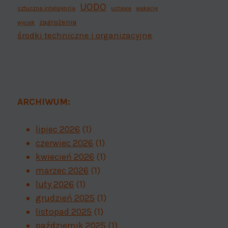
UODO
sztuczna inteligencja
ustawa
wakacje
zagrożenia
wyciek
Fałszywe sklepy
Oszu
środki techniczne i organizacyjne
internetowe
Pr
Przez
admin
7 listopada 2023
ARCHIWUM:
lipiec 2026
(1)
czerwiec 2026
(1)
kwiecień 2026
(1)
marzec 2026
(1)
luty 2026
(1)
grudzień 2025
(1)
listopad 2025
(1)
październik 2025
(1)