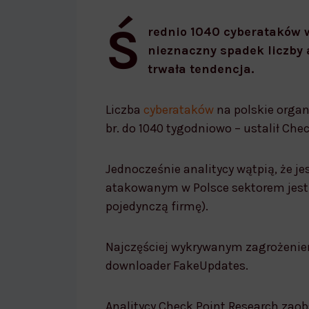
Średnio 1040 cyberataków w tygodni
Ś
rednio 1040 cyberataków 
nieznaczny spadek liczby 
trwała tendencja.
Liczba
cyberataków
na polskie organ
br. do 1040 tygodniowo – ustalił Chec
Jednocześnie analitycy wątpią, że je
atakowanym w Polsce sektorem jest 
pojedynczą firmę).
Najczęściej wykrywanym zagrożeniem,
downloader FakeUpdates.
Analitycy Check Point Research zaob