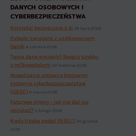
DANYCH OSOBOWYCH I
CYBERBEZPIECZEŃSTWA
Korzystaj bezpiecznie z AI
26 lipca 2026
Pułapki związane z użytkowaniem
GenAI
4 czerwca 2026
Twoje dane wyciekły? Reaguj szybko
z mObywatelem!
30 kwietnia 2026
Nowelizacja ustawy o krajowym
systemie cyberbezpieczeństwa
(UKSC)
6 marca 2026
Fałszywe strony – jak nie dać się
oszukać?
2 lutego 2026
Kiedy trzeba podać PESEL?
30 grudnia
2025