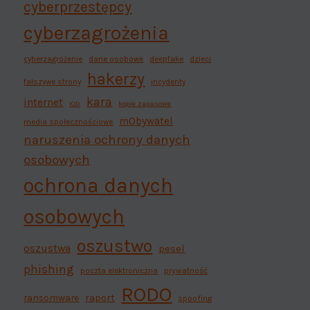
cyberprzestępcy
cyberzagrożenia
cyberzagrożenie
dane osobowe
deepfake
dzieci
hakerzy
fałszywe strony
incydenty
kara
internet
IOD
kopie zapasowe
mObywatel
media społecznościowe
naruszenia ochrony danych
osobowych
ochrona danych
osobowych
oszustwo
oszustwa
pesel
phishing
poczta elektroniczna
prywatność
RODO
ransomware
raport
spoofing