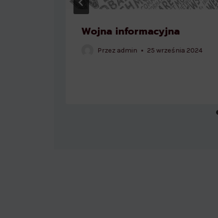
ie
Wojna informacyjna
Przez
admin
25 września 2024
24