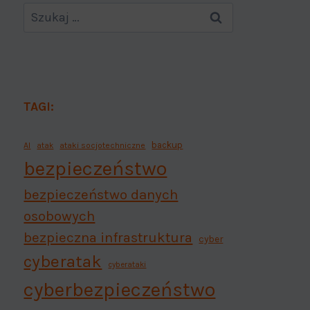
TAGI:
backup
AI
atak
ataki socjotechniczne
bezpieczeństwo
bezpieczeństwo danych
osobowych
bezpieczna infrastruktura
cyber
cyberatak
cyberataki
cyberbezpieczeństwo