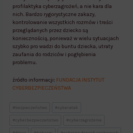
profilaktyka cyberzagrożeń, a nie kara dla
nich. Bardzo rygorystyczne zakazy,
kontrolowanie wszystkich rozmów i treści
przeglądanych przez dziecko są
koniecznością, ponieważ w wielu sytuacjach
szybko pro wadzi do buntu dziecka, utraty
zaufania do rodziców i pogłębienia
problemu.
źródło informacji:
FUNDACJA INSTYTUT
CYBERBEZPIECZEŃSTWA
#
bezpieczeństwo
#
cyberatak
#
cyberbezpieczeństwo
#
cyberzagrożenia
#
dzieci
#
hakerzy
#
ochrona danych osobowych