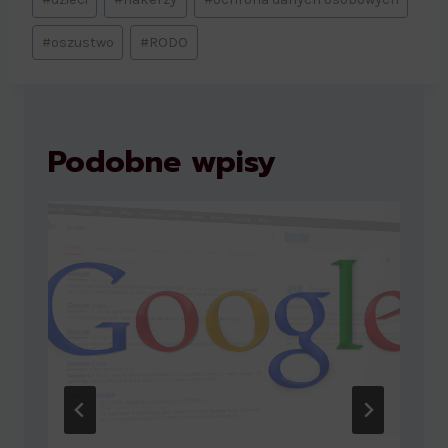
#
oszustwo
#
RODO
Podobne wpisy