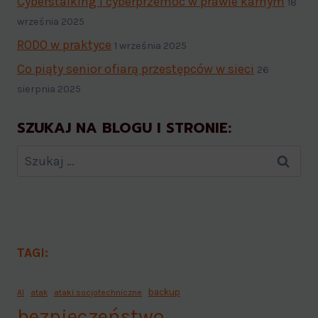
Cyberstalking i cyberprzemoc w prawie karnym
18
września 2025
RODO w praktyce
1 września 2025
Co piąty senior ofiarą przestępców w sieci
26
sierpnia 2025
SZUKAJ NA BLOGU I STRONIE:
TAGI:
backup
AI
atak
ataki socjotechniczne
bezpieczeństwo