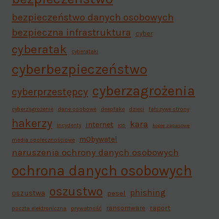
bezpieczeństwo danych osobowych
bezpieczna infrastruktura
cyber
cyberatak
cyberataki
cyberbezpieczeństwo
cyberzagrożenia
cyberprzestępcy
cyberzagrożenie
dane osobowe
deepfake
dzieci
fałszywe strony
hakerzy
kara
internet
incydenty
IOD
kopie zapasowe
mObywatel
media społecznościowe
naruszenia ochrony danych osobowych
ochrona danych osobowych
oszustwo
phishing
oszustwa
pesel
ransomware
raport
poczta elektroniczna
prywatność