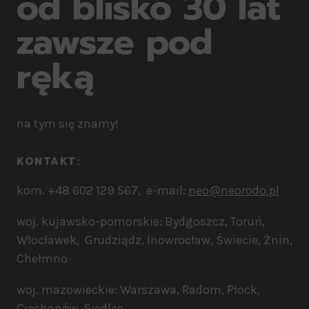
od blisko 30 lat
zawsze pod
ręką
na tym się znamy!
KONTAKT:​
kom. +48 602 129 567, e-mail:
neo@neorodo.pl
woj. kujawsko-pomorskie: Bydgoszcz, Toruń,
Włocławek, Grudziądz, Inowrocław, Świecie, Żnin,
Chełmno
woj. mazowieckie: Warszawa, Radom, Płock,
Ciechanów, Siedlce